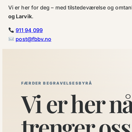
Vi er her for deg – med tilstedeværelse og omtank
og Larvik
.
911 94 099
post@fbbv.no
FÆRDER BEGRAVELSESBYRÅ
Vi er her n
trenger oss