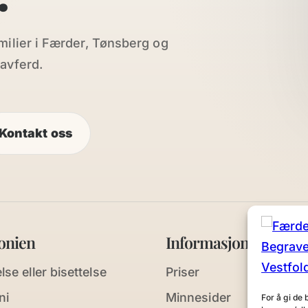
milier i Færder, Tønsberg og
avferd.
Kontakt oss
onien
Informasjon
se eller bisettelse
Priser
ni
Minnesider
For å gi de