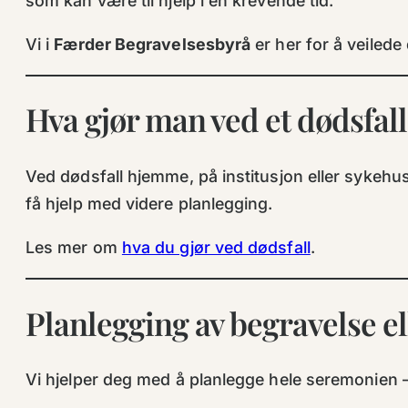
som kan være til hjelp i en krevende tid.
Vi i
Færder Begravelsesbyrå
er her for å veilede
Hva gjør man ved et dødsfall
Ved dødsfall hjemme, på institusjon eller sykehus 
få hjelp med videre planlegging.
Les mer om
hva du gjør ved dødsfall
.
Planlegging av begravelse ell
Vi hjelper deg med å planlegge hele seremonien – u