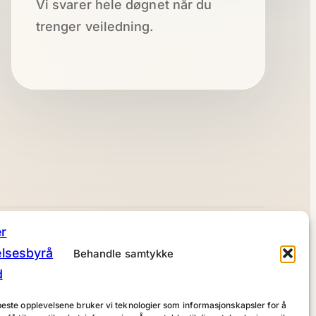
Vi svarer hele døgnet når du
trenger veiledning.
Besøk
Behandle samtykke
Semsbyveien 79
3170 Sem
 beste opplevelsene bruker vi teknologier som informasjonskapsler for å