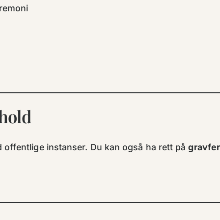
eremoni
rhold
offentlige instanser. Du kan også ha rett på
gravfe